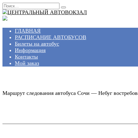
Перейти
Search
к
for:
содержанию
ГЛАВНАЯ
РАСПИСАНИЕ АВТОБУСОВ
Билеты на автобус
Информация
Контакты
Мой заказ
Маршрут следования автобуса Сочи — Небуг востребова