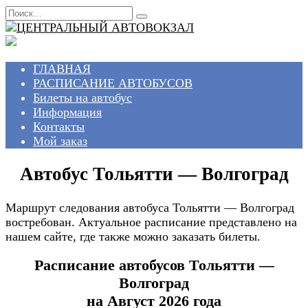
Перейти
Search
к
for:
содержанию
ГЛАВНАЯ
РАСПИСАНИЕ АВТОБУСОВ
Билеты на автобус
Информация
Контакты
Мой заказ
Автобус Тольятти — Волгоград
Маршрут следования автобуса Тольятти — Волгоград
востребован. Актуальное расписание представлено на
нашем сайте, где также можно заказать билеты.
Расписание автобусов Тольятти —
Волгоград
на Август 2026 года