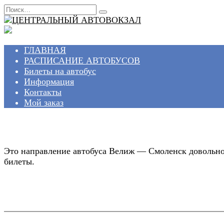
Перейти
Search
к
for:
содержанию
ГЛАВНАЯ
РАСПИСАНИЕ АВТОБУСОВ
Билеты на автобус
Информация
Контакты
Мой заказ
Это направление автобуса Велиж — Смоленск довольно 
билеты.