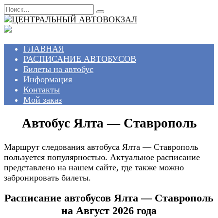
Перейти
Search
к
for:
содержанию
ГЛАВНАЯ
РАСПИСАНИЕ АВТОБУСОВ
Билеты на автобус
Информация
Контакты
Мой заказ
Автобус Ялта — Ставрополь
Маршрут следования автобуса Ялта — Ставрополь
пользуется популярностью. Актуальное расписание
представлено на нашем сайте, где также можно
забронировать билеты.
Расписание автобусов Ялта — Ставрополь
на Август 2026 года