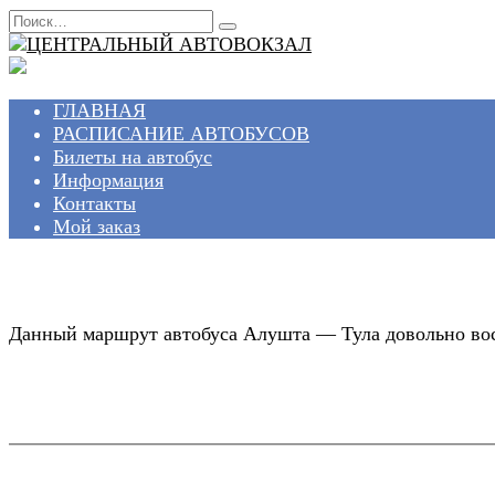
Перейти
Search
к
for:
содержанию
ГЛАВНАЯ
РАСПИСАНИЕ АВТОБУСОВ
Билеты на автобус
Информация
Контакты
Мой заказ
Данный маршрут автобуса Алушта — Тула довольно вост